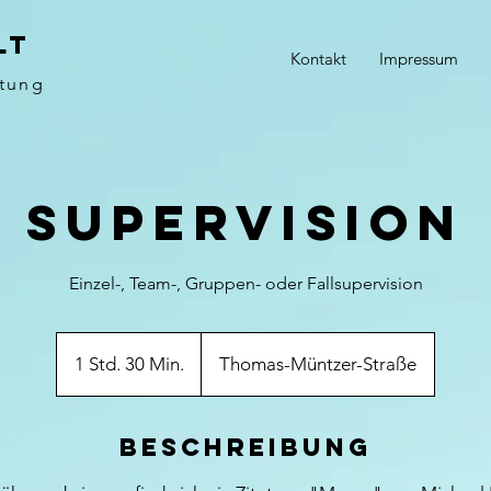
LT
Kontakt
Impressum
atung
Supervision
Einzel-, Team-, Gruppen- oder Fallsupervision
1 Std. 30 Min.
1
Thomas-Müntzer-Straße
S
t
Beschreibung
d
3