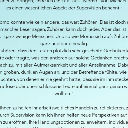
äher zu bringen, finde ich ein Zitat aus "Momo" von Michael
0
es einen wesentlichen Aspekt der Supervision benennt :
M
i
omo konnte wie kein andere, das war: Zuhören. Das ist doch 
n
t mancher Leser sagen, Zuhören kann doch jeder. Aber das ist e
.
r ganz wenige Menschen. Und so wie Momo sich aufs Zuhöre
ganz und gar einmalig.
hören, dass den Leuten plötzlich sehr gescheite Gedanken 
gte oder fragte, was den anderen auf solche Gedanken brachte,
fach zu, mit aller Aufmerksamkeit und aller Anteilnahme. Dabe
n großen, dunklen Augen an, und der Betreffende fühlte, wie 
chten, von denen er nie geahnt hatte, dass sie im ihm stecke
 ratlose oder unentschlossene Leute auf einmal ganz genau wu
wollten."
 Ihnen zu helfen Ihr arbeitsweltliches Handeln zu reflektieren,
urch Supervision kann ich Ihnen helfen neue Perspektiven au
 zu eröffnen, Ihre Handlungsoptionen zu erweitern, individu